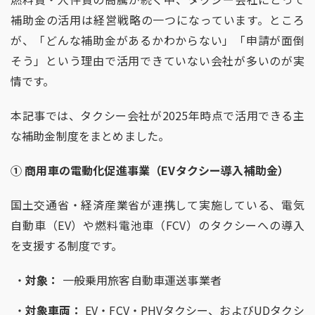
補助金の活用は経営戦略の一つになっています。ところ
が、「どんな補助金があるかわからない」「申請が面倒
そう」という理由で活用できていない会社が多いのが実
情です。
本記事では、タクシー会社が
2025
年時点で活用できる主
な補助金制度をまとめました。
①
商用車の電動化促進事業（
EV
タクシー導入補助金）
国土交通省・経済産業省が連携して実施している、電気
自動車（
EV
）や燃料電池車（
FCV
）のタクシーへの導入
を支援する制度です。
対象：
一般乗用旅客自動車運送事業者
対象車両：
EV
・
FCV
・
PHV
タクシー、および
UD
タクシ