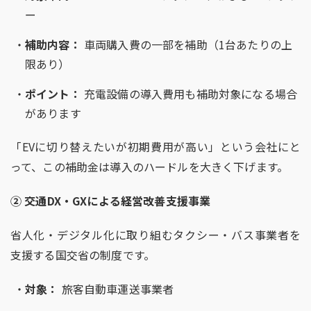
ー
補助内容：
車両購入費の一部を補助（
1
台あたりの上
限あり）
ポイント：
充電設備の導入費用も補助対象になる場合
があります
「
EV
に切り替えたいが初期費用が高い」という会社にと
って、この補助金は導入のハードルを大きく下げます。
②
交通
DX
・
GX
による経営改善支援事業
省人化・デジタル化に取り組むタクシー・バス事業者を
支援する国交省の制度です。
対象：
旅客自動車運送事業者