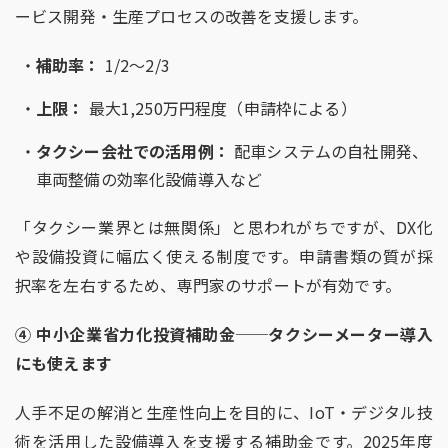
ービス開発・生産プロセスの改善を支援します。
補助率：
1/2
〜
2/3
上限：
最大
1,250
万円程度（申請枠による）
タクシー会社での活用例：
配車システムの自社開発、
車両整備の効率化設備導入など
「タクシー業界とは無関係」と思われがちですが、
DX
化
や設備投資に幅広く使える制度です。申請書類の質が採
択率を左右するため、専門家のサポートが有効です。
④
中小企業省力化投資補助金
──
タクシーメーター導入
にも使えます
人手不足の解消と生産性向上を目的に、
IoT
・デジタル技
術を活用した設備導入を支援する補助金です。
2025
年度