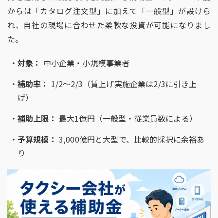
からは「カタログ注文型」に加えて「一般型」が設けら
れ、自社の現場に合わせた柔軟な投資が可能になりまし
た。
対象：
中小企業・小規模事業者
補助率：
1/2
〜
2/3
（賃上げ実施企業は
2/3
に引き上
げ）
補助上限：
最大
1
億円（一般型・従業員数による）
予算規模：
3,000
億円と大型で、比較的採択に余裕あ
り